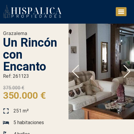
Grazalema
Un Rincón
con
Encanto
Ref: 261123
375.000 €
350.000 €
251 m²
5 habitaciones