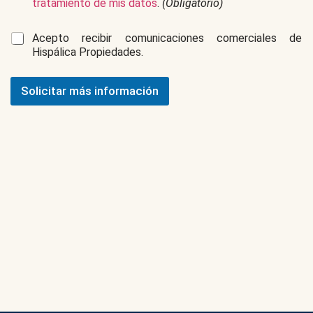
G
tratamiento de mis datos
.
(Obligatorio)
P
D
C
Acepto recibir comunicaciones comerciales de
*
o
Hispálica Propiedades.
m
u
n
Solicitar más información
i
c
a
c
i
o
n
e
s
c
o
m
e
r
c
i