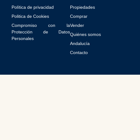
a
l
Política de privacidad
Propiedades
e
Politica de Cookies
Comprar
s
Compromiso con la
Vender
Protección de Datos
Quiénes somos
Personales
Andalucía
Contacto
© 2026 All Rights Reserved.
Español
Français
(
Francés
)
English
(
Inglés
)