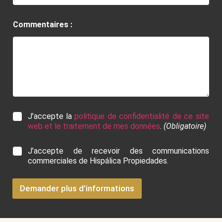
Commentaires :
R
J’accepte la
politique de confidentialité de ce site
G
web et le traitement de mes données
.
(Obligatoire)
P
D
C
J’accepte de recevoir des communications
*
o
commerciales de Hispálica Propiedades.
m
m
u
Demander plus d’informations
n
i
c