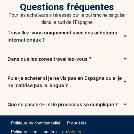
a
Questions fréquentes
t
i
Pour les acheteurs intéressés par le patrimoine singulier
o
dans le sud de l’Espagne
n
s
Travaillez-vous uniquement avec des acheteurs
c
internationaux ?
o
m
m
Dans quelles zones travaillez-vous ?
e
r
c
i
Puis-je acheter si je ne vis pas en Espagne ou si je
a
ne maîtrise pas la langue ?
l
e
s
Que se passe-t-il si le processus se complique ?
Politique de confidentialité
Propriétés
Politique en matière de
Acheter